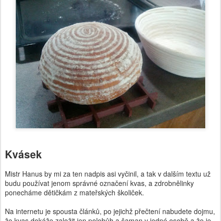
Kvásek
Mistr Hanus by mi za ten nadpis asi vyčinil, a tak v dalším textu už
budu používat jenom správné označení kvas, a zdrobnělinky
ponecháme dětičkám z mateřských školiček.
Na internetu je spousta článků, po jejichž přečtení nabudete dojmu,
že kvas dokáže založit jen polobůh a šaman v jedné osobě a že je