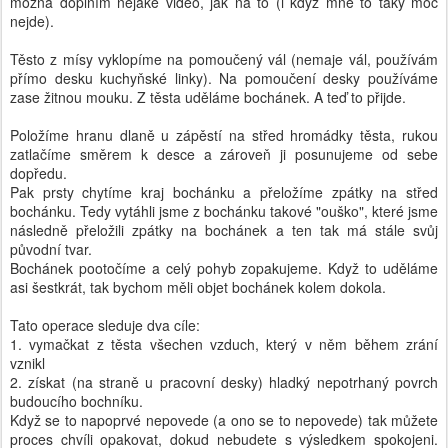
možná doplním nějaké video, jak na to (i když mně to taky moc
nejde).
Těsto z mísy vyklopíme na pomoučený vál (nemaje vál, používám
přímo desku kuchyňské linky). Na pomoučení desky používáme
zase žitnou mouku. Z těsta uděláme bochánek. A teď to přijde.
Položíme hranu dlaně u zápěstí na střed hromádky těsta, rukou
zatlačíme směrem k desce a zároveň ji posunujeme od sebe
dopředu.
Pak prsty chytíme kraj bochánku a přeložíme zpátky na střed
bochánku. Tedy vytáhli jsme z bochánku takové "ouško", které jsme
následně přeložili zpátky na bochánek a ten tak má stále svůj
původní tvar.
Bochánek pootočíme a celý pohyb zopakujeme. Když to uděláme
asi šestkrát, tak bychom měli objet bochánek kolem dokola.
Tato operace sleduje dva cíle:
1. vymačkat z těsta všechen vzduch, který v něm během zrání
vznikl
2. získat (na straně u pracovní desky) hladký nepotrhaný povrch
budoucího bochníku.
Když se to napoprvé nepovede (a ono se to nepovede) tak můžete
proces chvíli opakovat, dokud nebudete s výsledkem spokojeni.