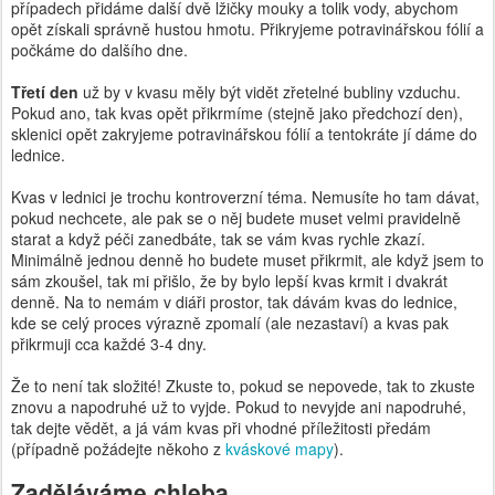
případech přidáme další dvě lžičky mouky a tolik vody, abychom
opět získali správně hustou hmotu. Přikryjeme potravinářskou fólií a
počkáme do dalšího dne.
Třetí den
už by v kvasu měly být vidět zřetelné bubliny vzduchu.
Pokud ano, tak kvas opět přikrmíme (stejně jako předchozí den),
sklenici opět zakryjeme potravinářskou fólií a tentokráte jí dáme do
lednice.
Kvas v lednici je trochu kontroverzní téma. Nemusíte ho tam dávat,
pokud nechcete, ale pak se o něj budete muset velmi pravidelně
starat a když péči zanedbáte, tak se vám kvas rychle zkazí.
Minimálně jednou denně ho budete muset přikrmit, ale když jsem to
sám zkoušel, tak mi přišlo, že by bylo lepší kvas krmit i dvakrát
denně. Na to nemám v diáři prostor, tak dávám kvas do lednice,
kde se celý proces výrazně zpomalí (ale nezastaví) a kvas pak
přikrmuji cca každé 3-4 dny.
Že to není tak složité! Zkuste to, pokud se nepovede, tak to zkuste
znovu a napodruhé už to vyjde. Pokud to nevyjde ani napodruhé,
tak dejte vědět, a já vám kvas při vhodné příležitosti předám
(případně požádejte někoho z
kváskové mapy
).
Zaděláváme chleba