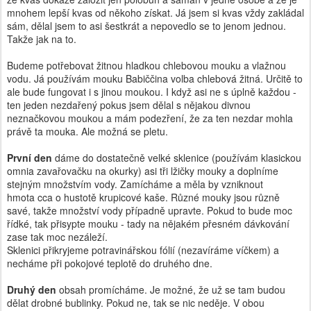
mnohem lepší kvas od někoho získat. Já jsem si kvas vždy zakládal
sám, dělal jsem to asi šestkrát a nepovedlo se to jenom jednou.
Takže jak na to.
Budeme potřebovat žitnou hladkou chlebovou mouku a vlažnou
vodu. Já používám mouku Babiččina volba chlebová žitná. Určitě to
ale bude fungovat i s jinou moukou. I když asi ne s úplně každou -
ten jeden nezdařený pokus jsem dělal s nějakou divnou
neznačkovou moukou a mám podezření, že za ten nezdar mohla
právě ta mouka. Ale možná se pletu.
První den
dáme do dostatečně velké sklenice (používám klasickou
omnia zavařovačku na okurky) asi tři lžičky mouky a doplníme
stejným množstvím vody. Zamícháme a měla by vzniknout
hmota cca o hustotě krupicové kaše. Různé mouky jsou různě
savé, takže množství vody případně upravte. Pokud to bude moc
řídké, tak přisypte mouku - tady na nějakém přesném dávkování
zase tak moc nezáleží.
Sklenici přikryjeme potravinářskou fólií (nezavíráme víčkem) a
necháme při pokojové teplotě do druhého dne.
Druhý den
obsah promícháme. Je možné, že už se tam budou
dělat drobné bublinky. Pokud ne, tak se nic neděje. V obou