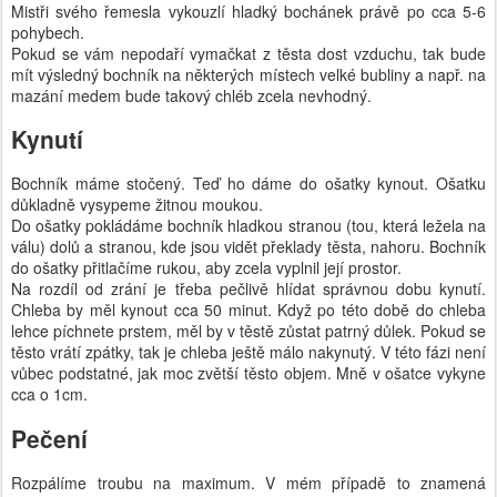
Mistři svého řemesla vykouzlí hladký bochánek právě po cca 5-6
pohybech.
Pokud se vám nepodaří vymačkat z těsta dost vzduchu, tak bude
mít výsledný bochník na některých místech velké bubliny a např. na
mazání medem bude takový chléb zcela nevhodný.
Kynutí
Bochník máme stočený. Teď ho dáme do ošatky kynout. Ošatku
důkladně vysypeme žitnou moukou.
Do ošatky pokládáme bochník hladkou stranou (tou, která ležela na
válu) dolů a stranou, kde jsou vidět překlady těsta, nahoru. Bochník
do ošatky přitlačíme rukou, aby zcela vyplnil její prostor.
Na rozdíl od zrání je třeba pečlivě hlídat správnou dobu kynutí.
Chleba by měl kynout cca 50 minut. Když po této době do chleba
lehce píchnete prstem, měl by v těstě zůstat patrný důlek. Pokud se
těsto vrátí zpátky, tak je chleba ještě málo nakynutý. V této fázi není
vůbec podstatné, jak moc zvětší těsto objem. Mně v ošatce vykyne
cca o 1cm.
Pečení
Rozpálíme troubu na maximum. V mém případě to znamená