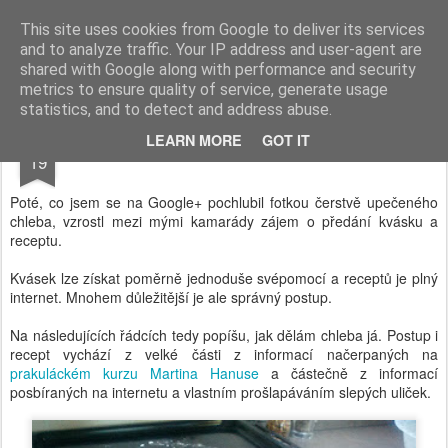
Tady je eNcovo
This site uses cookies from Google to deliver its services
and to analyze traffic. Your IP address and user-agent are
shared with Google along with performance and security
metrics to ensure quality of service, generate usage
statistics, and to detect and address abuse.
FEB
LEARN MORE
GOT IT
Jak na chleba
19
Poté, co jsem se na Google+ pochlubil fotkou čerstvě upečeného
chleba, vzrostl mezi mými kamarády zájem o předání kvásku a
receptu.
Kvásek lze získat poměrně jednoduše svépomocí a receptů je plný
internet. Mnohem důležitější je ale správný postup.
Na následujících řádcích tedy popíšu, jak dělám chleba já. Postup i
recept vychází z velké části z informací načerpaných na
prakuláckém kurzu Martina Hanuse
a částečně z informací
posbíraných na internetu a vlastním prošlapáváním slepých uliček.