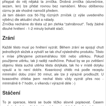
přisypat do něj nějaká ta zrníčka. Drobná zrníčka (slunečnice,
sezam, len) lze přidat rovnou bez namáčení. Mnou oblíbenou
cizrnu je ale vhodné namočit předem.
Já tam dávám cca 50-70g různých zrníček (z výše uvedeného
výběru) dle aktuální chuti a nálady.
Zrníčka necháme do těsta už jen zlehka "zahrábnout". Tedy žádné
dlouhé hnětení - 1-2 minuty bohatě stačí.
Zrání
Každé těsto musí po hnětení vyzrát. Během zrání se spojují chuti
jednotlivých složek a vytváří se tak chuť výsledného produktu. Těsto
v míse přikryjeme potravinářskou fólií nebo utěrkou. Pokud
použijeme utěrku, tak ji raději navlhčíme. Pokud by se po zvětšení
objemu těsta suchá utěrka těsta dotýkala, tak ho v místě dotyku
vysuší a to není dobře. Kvasnicový chléb má podle receptu
minimální dobu zrání 30 minut, ale lze ji výrazně prodloužit. U
kvasového chleba jsem nechal těsto vždy vyzrát přes noc -
minimálně 6-7 hodin, o víkendu i výrazně déle :-)
Stáčení
To je operace, která se bude těžko slovně popisovat. Časem