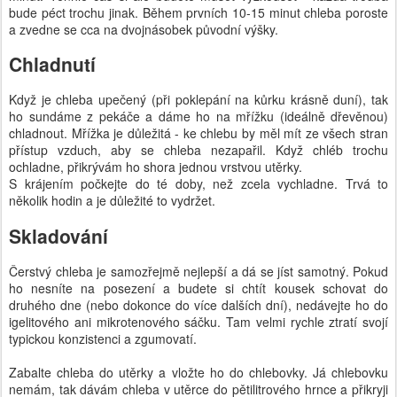
bude péct trochu jinak. Během prvních 10-15 minut chleba poroste
a zvedne se cca na dvojnásobek původní výšky.
Chladnutí
Když je chleba upečený (při poklepání na kůrku krásně duní), tak
ho sundáme z pekáče a dáme ho na mřížku (ideálně dřevěnou)
chladnout. Mřížka je důležitá - ke chlebu by měl mít ze všech stran
přístup vzduch, aby se chleba nezapařil. Když chléb trochu
ochladne, přikrývám ho shora jednou vrstvou utěrky.
S krájením počkejte do té doby, než zcela vychladne. Trvá to
několik hodin a je důležité to vydržet.
Skladování
Čerstvý chleba je samozřejmě nejlepší a dá se jíst samotný. Pokud
ho nesníte na posezení a budete si chtít kousek schovat do
druhého dne (nebo dokonce do více dalších dní), nedávejte ho do
igelitového ani mikrotenového sáčku. Tam velmi rychle ztratí svojí
typickou konzistenci a zgumovatí.
Zabalte chleba do utěrky a vložte ho do chlebovky. Já chlebovku
nemám, tak dávám chleba v utěrce do pětilitrového hrnce a přikryji