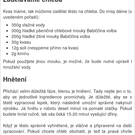
Kvas máme, tak můžeme zadělat těsto na chleba. Do mísy dáme (v
uvedeném pořadí):
350g vlažné vody
300g hladké pšeničné chlebové mouky Babiččina volba
200g hladké žitné mouky Babiččina volba
30g kvasu
12g soli (nesypeme přímo na kvas)
2g kmínu
Pokud použijete jinou mouku, je možné, že bude nutné upravit i
množství vody.
Hnětení
Přichází velmi důležitá fáze, kterou je hnětení. Tady nejde jen o to,
aby se jednotlivé ingredience promíchaly. Je důležité, aby se v
těstě vypracoval lepek, který následně umožní správné nakynutí
výrobku. Já hnětu v robotu deset minut na pomalé otáčky. Pokud
budete hníst ručně, tak vás čeká 15-20 minut vysilující dřiny.
Když je těsto správně vyhnětené, je vláčné a připravené na další
zpracování. Pokud chcete chléb obohatit, je teď ta pravá chvíle