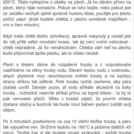
250°C. Těsto vyklopíme z ošatky na plech. Já ho dávám přímo na
plech, který nijak nemastím. Pokud se toho bojíte, nebo pokud jste
ze začátku nechytli úplně správně hustotu těsta, použijte pro jistotu
pečící papír (jinak budete chleba z plechu sundávat majzlíkem -
vím o čem mluvím).
Když máte chléb dobře vyhnětený, správně nakynutý a nedali jste
do něj příliš velké množství kvasu, tak jej není nutné nařezávat -
chléb nepraskne. Já ho nenařezávám. Chleba vám teď na plechu
bude připomínat spíše placku, ale to vůbec nevadí.
Plech s těstem dáme do rozpálené trouby a z rozprašovače
nastříkáme na stěny trouby vodu. Dávám teplou vodu z vodovodu,
abych zbytečně moc neochlazoval vnitřek trouby a na každou
stranu stříknu tak pětkrát. Poté troubu rychle zavřeme, aby pára
zůstala uvnitř. Dávejte pozor, ať vodu stříkáte skutečně na boky
trouby - rozhodně nesmíte stříkat přímo na topné těleso - to by to
pak nemuselo přežít. Vlhko v troubě zajistí, že povrch chleba
zůstane vláčný a bochník tak bude moci během pečení zvětšit svůj
objem.
Po 3 minutách pootevřeme na cca 10 vteřin dvířka trouby, a páru
tak vypustíme ven. Snížíme teplotu na 180°C a pečeme dalších 45
minut. Tenhle čas si ale budete muset vyzkoušet - každá trouba